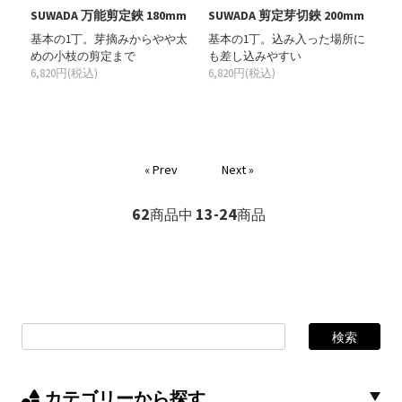
SUWADA 万能剪定鋏 180mm
SUWADA 剪定芽切鋏 200mm
基本の1丁。芽摘みからやや太
基本の1丁。込み入った場所に
めの小枝の剪定まで
も差し込みやすい
6,820円(税込)
6,820円(税込)
« Prev
Next »
62
13-24
商品中
商品
カテゴリーから探す