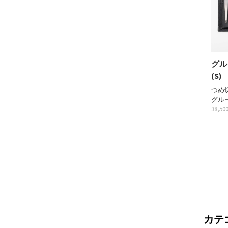
グル
(S)
つめ
グル
38,5
カテ