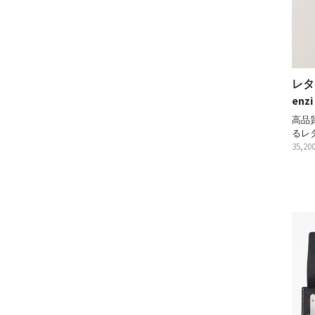
レタ
enzi
高品
るレ
35,2