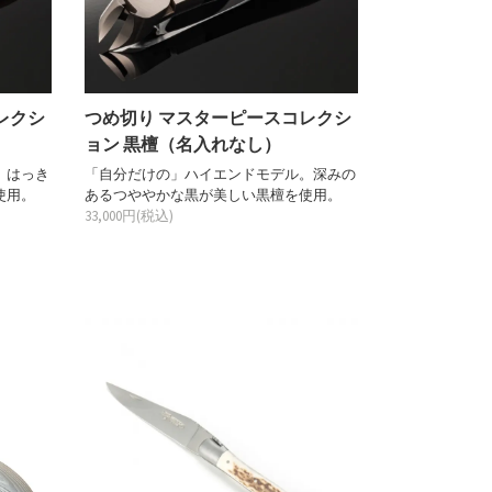
レクシ
つめ切り マスターピースコレクシ
）
ョン 黒檀（名入れなし）
。はっき
「自分だけの」ハイエンドモデル。深みの
使用。
あるつややかな黒が美しい黒檀を使用。
33,000円(税込)