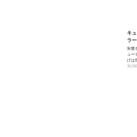
キュ
ラー
朱鷺
ュー
げは
38,5