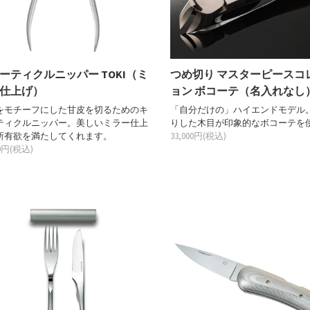
ーティクルニッパー TOKI（ミ
つめ切り マスターピースコ
仕上げ）
ョン ボコーテ（名入れなし
をモチーフにした甘皮を切るためのキ
「自分だけの」ハイエンドモデル
ティクルニッパー。美しいミラー仕上
りした木目が印象的なボコーテを
所有欲を満たしてくれます。
33,000円(税込)
00円(税込)