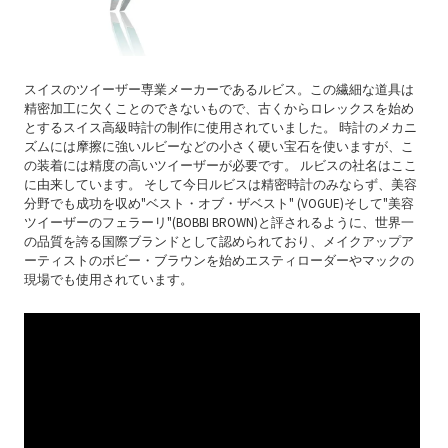
スイスのツイーザー専業メーカーであるルビス。この繊細な道具は
精密加工に欠くことのできないもので、古くからロレックスを始め
とするスイス高級時計の制作に使用されていました。 時計のメカニ
ズムには摩擦に強いルビーなどの小さく硬い宝石を使いますが、こ
の装着には精度の高いツイーザーが必要です。 ルビスの社名はここ
に由来しています。 そして今日ルビスは精密時計のみならず、美容
分野でも成功を収め"ベスト・オブ・ザベスト" (VOGUE)そして"美容
ツイーザーのフェラーリ"(BOBBI BROWN)と評されるように、世界一
の品質を誇る国際ブランドとして認められており、メイクアップア
ーティストのボビー・ブラウンを始めエスティローダーやマックの
現場でも使用されています。