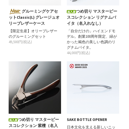
グルーミングケアセ
つめ切り マスターピー
ットClassic(L) グレージュオ
スコレクション リグナムバ
リーブレザーケース
イタ（名入れなし）
【限定生産】オリーブレザー
「自分だけの」ハイエンドモ
のグルーミングセット
デル。創業100周年限定、緑が
49,500円(税込)
かった褐色の美しい色調のリ
グナムバイタ。
44,000円(税込)
つめ切り マスターピー
SAKE BOTTLE OPENER
スコレクション 紫檀（名入
日本文化を支える新しいニッ