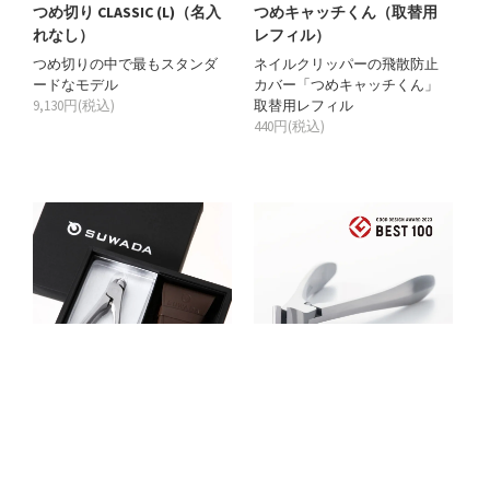
つめ切り CLASSIC (L)（名入
つめキャッチくん（取替用
れなし）
レフィル）
つめ切りの中で最もスタンダ
ネイルクリッパーの飛散防止
ードなモデル
カバー「つめキャッチくん」
9,130円(税込)
取替用レフィル
440円(税込)
つめ切り ギフトセット CLAS
つめ切り 平刃（名入れな
SIC(L)（名入れなし）
し）
つめ切りクラシックLと革ケー
【2023 GOOD DESIGN BEST100 受