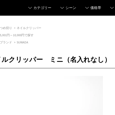
カテゴリー
シーン
価格帯
つめ切り
>
ネイルクリッパー
5,001円～10,000円で探す
ブランド
>
SUWADA
イルクリッパー ミニ（名入れなし）