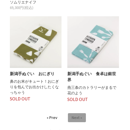
ソムリエナイフ
69,300円(税込)
新潟手ぬぐい おにぎり
新潟手ぬぐい 食卓は銀世
界
鼻のお米がキュート！おにぎ
りを包んでお出かけしたくな
燕三条のカトラリーがまるで
っちゃう
花のよう
SOLD OUT
SOLD OUT
« Prev
Next »