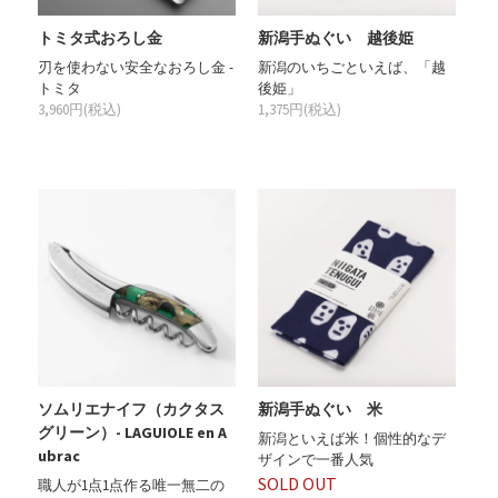
トミタ式おろし金
新潟手ぬぐい 越後姫
刃を使わない安全なおろし金 -
新潟のいちごといえば、「越
トミタ
後姫」
3,960円(税込)
1,375円(税込)
ソムリエナイフ（カクタス
新潟手ぬぐい 米
グリーン）- LAGUIOLE en A
新潟といえば米！個性的なデ
ubrac
ザインで一番人気
SOLD OUT
職人が1点1点作る唯一無二の