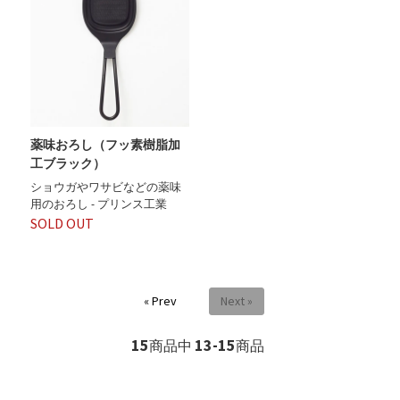
薬味おろし（フッ素樹脂加
工ブラック）
ショウガやワサビなどの薬味
用のおろし - プリンス工業
SOLD OUT
« Prev
Next »
15
13-15
商品中
商品