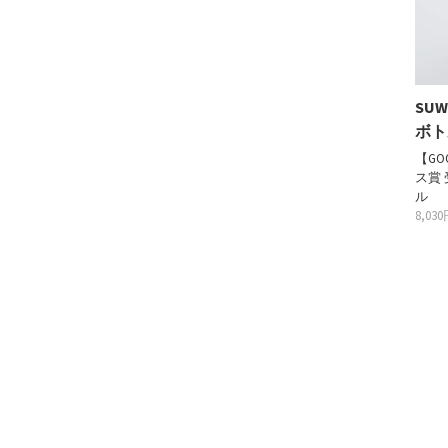
SU
ボト
【GO
ス賞 
ル
8,03