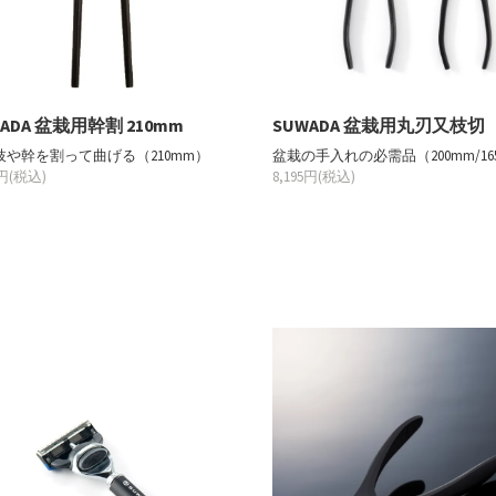
ADA 盆栽用幹割 210mm
SUWADA 盆栽用丸刃又枝切
枝や幹を割って曲げる（210mm）
盆栽の手入れの必需品（200mm/16
5円(税込)
8,195円(税込)