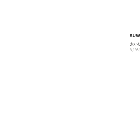
SUW
太い
8,19