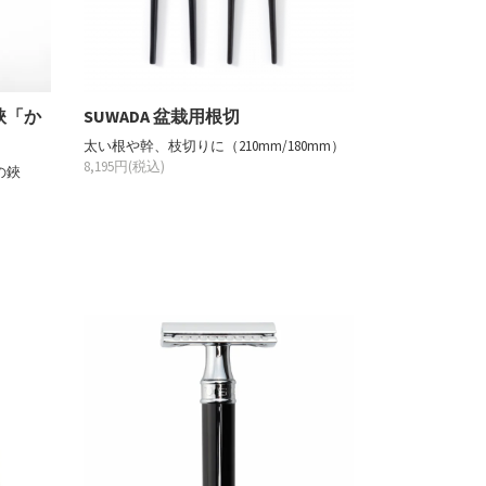
鋏「か
SUWADA 盆栽用根切
太い根や幹、枝切りに（210mm/180mm）
8,195円(税込)
の鋏