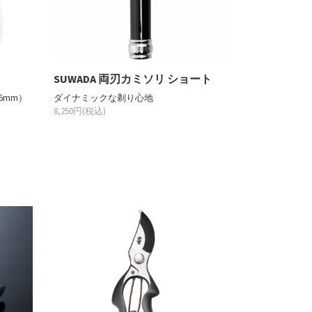
SUWADA 両刃カミソリ ショート
5mm）
ダイナミックな剃り心地
8,250円(税込)