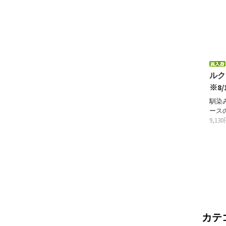
ルク
※8
馴染
ース
9,13
カテ