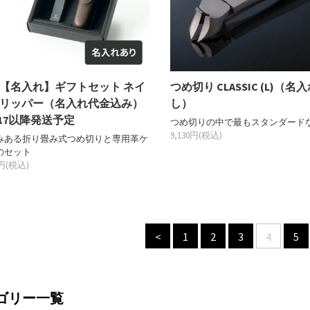
【名入れ】ギフトセット ネイ
つめ切り CLASSIC (L)（名
リッパー（名入れ代金込み）
し）
/17以降発送予定
つめ切りの中で最もスタンダード
9,130円(税込)
みある折り畳み式つめ切りと専用革ケ
のセット
0円(税込)
<
1
2
3
4
5
ゴリー一覧