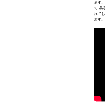
ます。
て"美
れてお
ます。