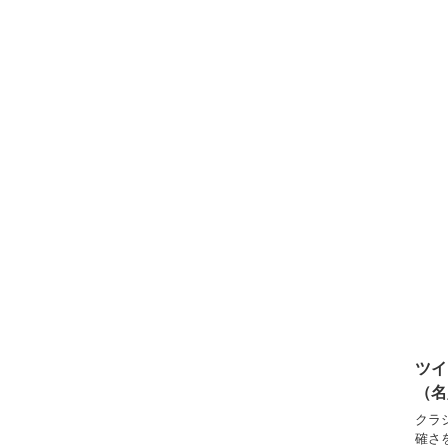
ツイ
（名
クラ
確さ