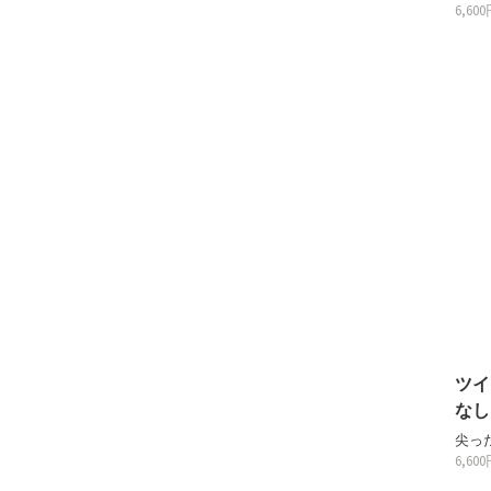
6,60
ツイ
なし
尖っ
6,60