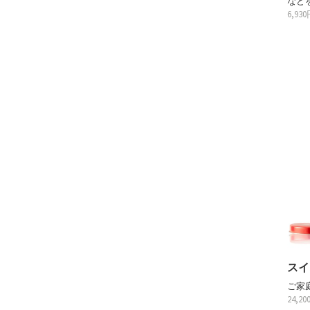
など
6,93
スイ
ご家
24,2