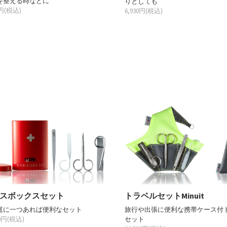
を整える時などに
りとしても
0円(税込)
6,930円(税込)
スボックスセット
トラベルセットMinuit
庭に一つあれば便利なセット
旅行や出張に便利な携帯ケース付
00円(税込)
セット