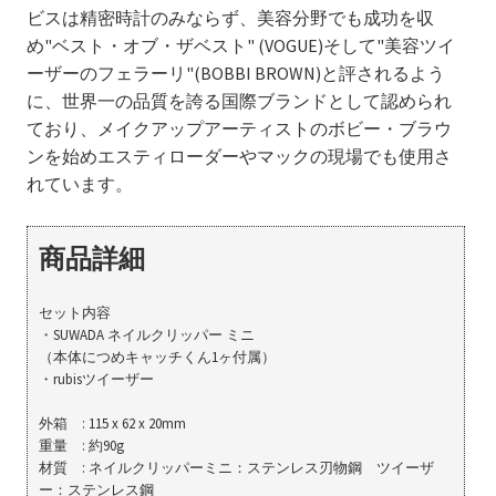
ビスは精密時計のみならず、美容分野でも成功を収
め"ベスト・オブ・ザベスト" (VOGUE)そして"美容ツイ
ーザーのフェラーリ"(BOBBI BROWN)と評されるよう
に、世界一の品質を誇る国際ブランドとして認められ
ており、メイクアップアーティストのボビー・ブラウ
ンを始めエスティローダーやマックの現場でも使用さ
れています。
商品詳細
セット内容
・SUWADA ネイルクリッパー ミニ
（本体につめキャッチくん1ヶ付属）
・rubisツイーザー
外箱 : 115 x 62 x 20mm
重量 : 約90g
材質 : ネイルクリッパーミニ：ステンレス刃物鋼 ツイーザ
ー：ステンレス鋼